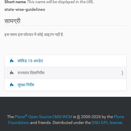
Short name
This name will be displayed in the URL.
state-wise-guidelines
सामग्री
इस समय इस फोल्डर में कोई आइटम नहीं है.
कोविड 19 अपडेट
N
a
राज्यवार दिशानिर्देश
v
i
सुरक्षा निर्देश
g
a
t
i
®
The
Plone
Open Source CMS/WCM
is
©
2000-2026 by the
Plone
o
Foundation
and friends. Distributed under the
GNU GPL license
.
n