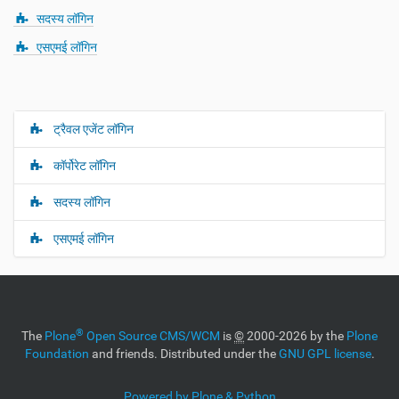
सदस्य लॉगिन
एसएमई लॉगिन
ट्रैवल एजेंट लॉगिन
N
a
कॉर्पोरेट लॉगिन
v
i
सदस्य लॉगिन
g
एसएमई लॉगिन
a
t
i
o
n
®
The
Plone
Open Source CMS/WCM
is
©
2000-2026 by the
Plone
Foundation
and friends. Distributed under the
GNU GPL license
.
Powered by Plone & Python