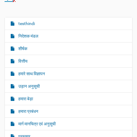
testhindi
N
a
निदेशक मंडल
v
i
शीर्षक
g
वित्तीय
a
t
हमारे साथ विज्ञापन
i
o
उड़ान अनुसूची
n
हमारा बेड़ा
हमारा प्रबंधन
मार्ग मानचित्र एवं अनुसूची
पुरस्कार